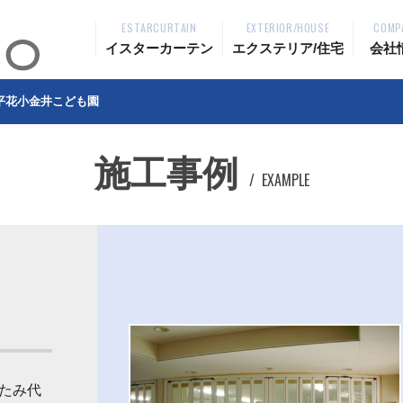
ESTARCURTAIN
EXTERIOR/HOUSE
COMP
イスターカーテン
エクステリア/住宅
会社
平花小金井こども園
施工事例
EXAMPLE
たみ代