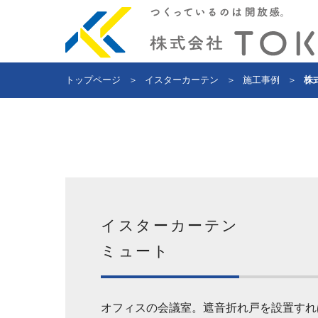
トップページ
＞
イスターカーテン
＞
施工事例
＞
株
イスターカーテン
ミュート
オフィスの会議室。遮音折れ戸を設置すれ